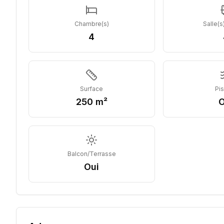
Chambre(s)
Salle(s
4
Surface
Pi
250 m²
O
Balcon/Terrasse
Oui