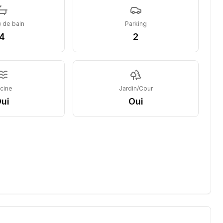
) de bain
Parking
4
2
scine
Jardin/Cour
ui
Oui