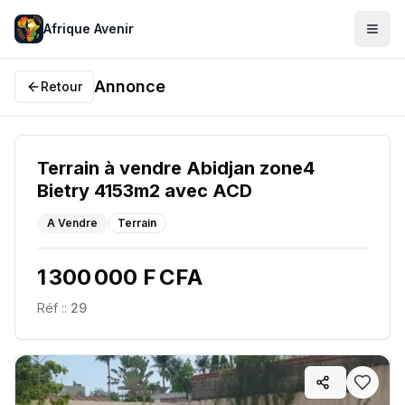
Afrique Avenir
Annonce
Retour
Terrain à vendre Abidjan zone4
Bietry 4153m2 avec ACD
A Vendre
Terrain
1 300 000 F CFA
Réf :
:
29