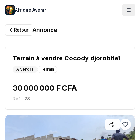
Afrique Avenir
Annonce
Retour
Terrain à vendre Cocody djorobite1
A Vendre
Terrain
30 000 000 F CFA
Réf :
:
28