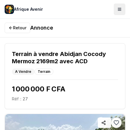
Afrique Avenir
Annonce
Retour
Terrain à vendre Abidjan Cocody
Mermoz 2169m2 avec ACD
A Vendre
Terrain
1 000 000 F CFA
Réf :
:
27