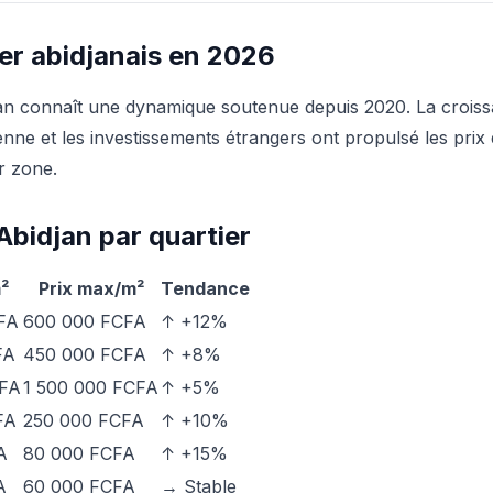
er abidjanais en 2026
jan connaît une dynamique soutenue depuis 2020. La croi
nne et les investissements étrangers ont propulsé les prix 
r zone.
 Abidjan par quartier
²
Prix max/m²
Tendance
FA
600 000 FCFA
↑ +12%
FA
450 000 FCFA
↑ +8%
CFA
1 500 000 FCFA
↑ +5%
FA
250 000 FCFA
↑ +10%
A
80 000 FCFA
↑ +15%
A
60 000 FCFA
→ Stable